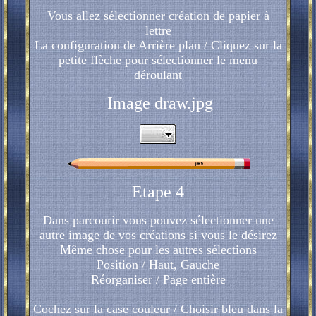
Vous allez sélectionner création de papier à
lettre
La configuration de Arrière plan / Cliquez sur la
petite flèche pour sélectionner le menu
déroulant
Image draw.jpg
Etape 4
Dans parcourir vous pouvez sélectionner une
autre image de vos créations si vous le désirez
Même chose pour les autres sélections
Position / Haut, Gauche
Réorganiser / Page entière
Cochez sur la case couleur / Choisir bleu dans la