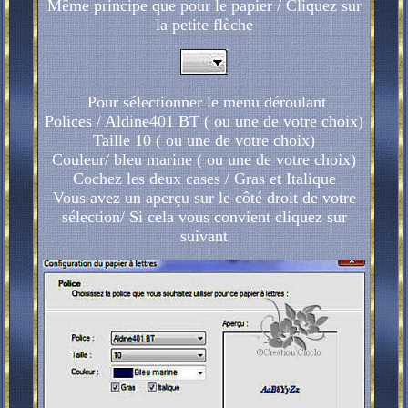
Même principe que pour le papier / Cliquez sur
la petite flèche
Pour sélectionner le menu déroulant
Polices / Aldine401 BT ( ou une de votre choix)
Taille 10 ( ou une de votre choix)
Couleur/ bleu marine ( ou une de votre choix)
Cochez les deux cases / Gras et Italique
Vous avez un aperçu sur le côté droit de votre
sélection/ Si cela vous convient cliquez sur
suivant