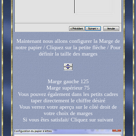
Maintenant nous allons configurer la Marge de
notre papier / Cliquez sur la petite flèche / Pour
définir la taille des marges
Marge gauche 125
Marge supérieur 75
Vous pouvez également dans les petits cadres
taper directement le chiffre désiré
Vous verrez votre aperçu sur le côté droit de
votre choix de marges
Si vous êtes satisfait/ Cliquez sur suivant