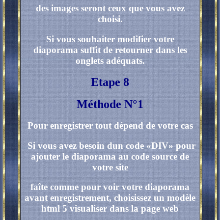
des images seront ceux que vous avez
choisi.
Si vous souhaiter modifier votre
diaporama suffit de retourner dans les
onglets adéquats.
Etape 8
Méthode
N°1
Pour enregistrer tout dépend de votre cas
Si vous avez besoin dun code «DIV» pour
ajouter le diaporama au code source de
votre site
faîte comme pour voir votre diaporama
avant enregistrement, choisissez un modèle
html 5 visualiser dans la page web