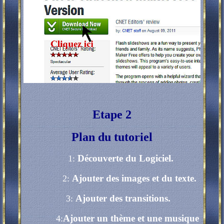
Etape 2
Plan du tutoriel
Découverte du Logiciel.
1:
Ajouter des images et du texte.
2:
Ajouter des transitions.
3:
Ajouter un thème et une musique
4: