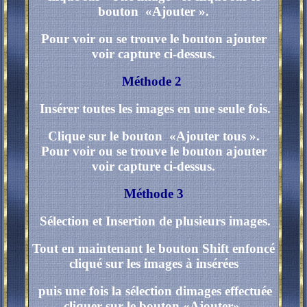
bouton «Ajouter ».
Pour voir ou se trouve le bouton ajouter
voir capture ci-dessus.
Méthode 2
Insérer toutes les images en une seule fois.
Clique sur le bouton «Ajouter tous ».
Pour voir ou se trouve le bouton ajouter
voir capture ci-dessus.
Méthode 3
Sélection et Insertion de plusieurs images.
Tout en maintenant le bouton Shift enfoncé
cliqué sur les images à insérées
puis une fois la sélection dimages effectuée
cliquer sur le bouton «Ajouter».