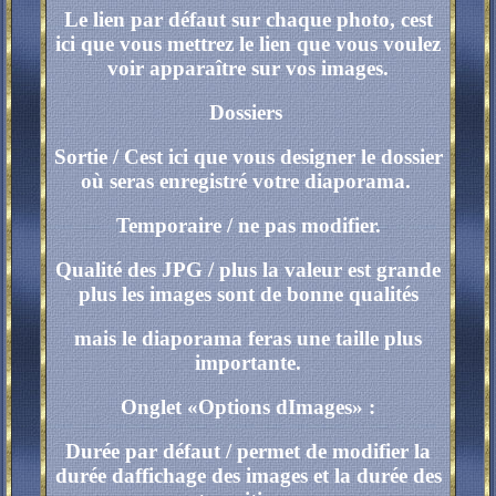
Le lien par défaut sur chaque photo, cest
ici que vous mettrez le lien que vous voulez
voir apparaître sur vos images.
Dossiers
Sortie / Cest ici que vous designer le dossier
où seras enregistré votre diaporama.
Temporaire / ne pas modifier.
Qualité des JPG / plus la valeur est grande
plus les images sont de bonne qualités
mais le diaporama feras une taille plus
importante.
Onglet «Options dImages» :
Durée par défaut / permet de modifier la
durée daffichage des images et la durée des