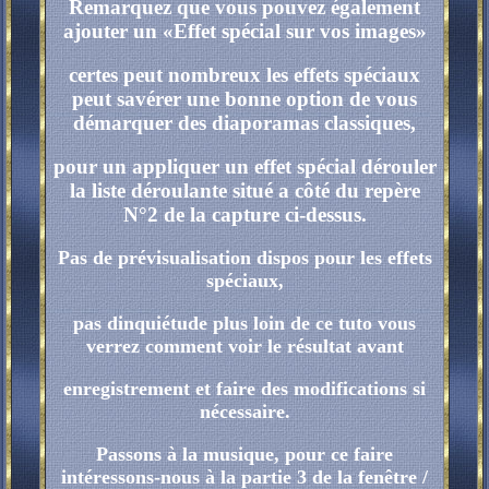
Remarquez que vous pouvez également
ajouter un «Effet spécial sur vos images»
certes peut nombreux les effets spéciaux
peut savérer une bonne option de vous
démarquer des diaporamas classiques,
pour un appliquer un effet spécial dérouler
la liste déroulante situé a côté du repère
N°2 de la capture
ci-dessus.
Pas de prévisualisation dispos pour les effets
spéciaux,
pas dinquiétude plus loin de ce tuto vous
verrez comment voir le résultat avant
enregistrement et faire des modifications si
nécessaire.
Passons à la musique, pour ce faire
intéressons-nous à la partie 3 de la fenêtre /