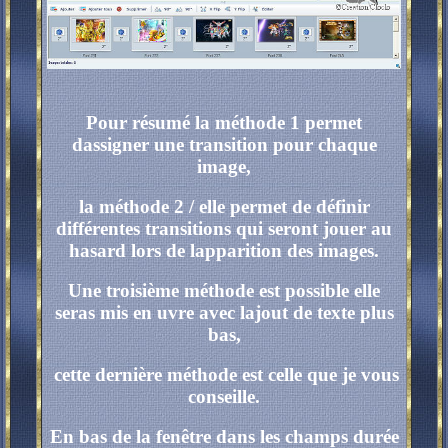
Pour résumé la méthode 1 permet
dassigner une transition pour chaque
image,
la méthode 2 / elle permet de définir
différentes transitions qui seront jouer au
hasard lors de lapparition des images.
Une troisième méthode est possible elle
seras mis en uvre avec lajout de texte plus
bas,
cette dernière méthode est celle que je vous
conseille.
En bas de la fenêtre dans les champs durée