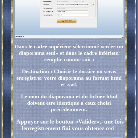
Dans le cadre supérieur sélectionné «créer un
diaporama seul» et dans le cadre inférieur
remplir comme suit :
Destination : Choisir le dossier ou seras
enregistrer votre diaporama au format html
et .swf.
Le nom du diaporama et du fichier html
doivent être identique a ceux choisi
précédemment.
Appuyer sur le bouton «Valider», une fois
lenregistrement fini vous obtenez ceci