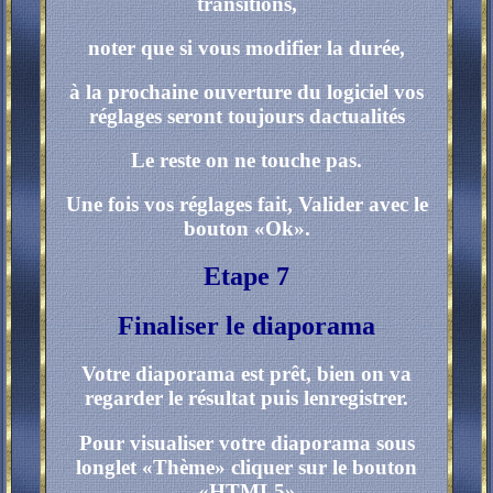
transitions,
noter que si vous modifier la durée,
à la prochaine ouverture du logiciel vos
réglages seront toujours dactualités
Le reste on ne touche pas.
Une fois vos réglages fait, Valider avec le
bouton «Ok».
Etape 7
Finaliser le diaporama
Votre diaporama est prêt, bien on va
regarder le résultat puis lenregistrer.
Pour visualiser votre diaporama sous
longlet «Thème» cliquer sur le bouton
«HTML5»