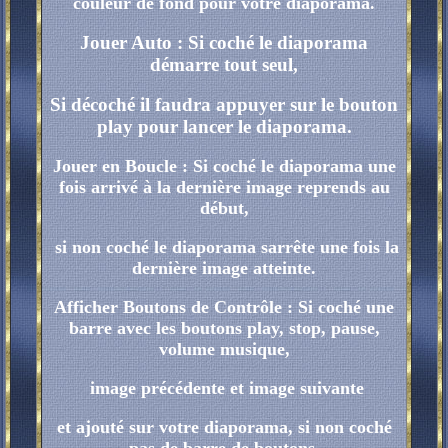
couleur de fond pour votre diaporama.
Jouer Auto : Si coché le diaporama
démarre tout seul,
Si décoché il faudra appuyer sur le bouton
play pour lancer le diaporama.
Jouer en Boucle : Si coché le diaporama une
fois arrivé à la dernière image reprends au
début,
si non coché le diaporama sarrête une fois la
dernière image atteinte.
Afficher Boutons de Contrôle : Si coché une
barre avec les boutons play, stop, pause,
volume musique,
image précédente et image suivante
et ajouté sur votre diaporama, si non coché