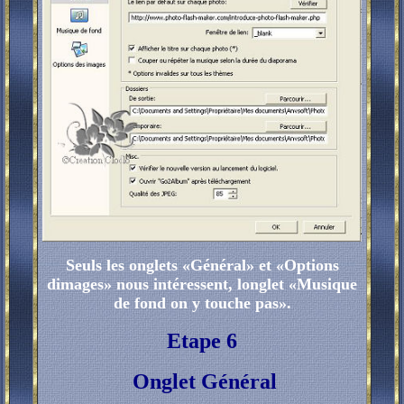
Seuls les onglets «Général» et «Options
dimages» nous intéressent, longlet «Musique
de fond on y touche pas».
Etape 6
Onglet Général