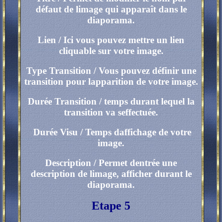
défaut de limage qui apparaît dans le
diaporama.
Lien / Ici vous pouvez mettre un lien
cliquable sur votre image.
Type Transition / Vous pouvez définir une
transition pour lapparition de votre image.
Durée Transition / temps durant lequel la
transition va seffectuée.
Durée Visu / Temps daffichage de votre
image.
Description / Permet dentrée une
description de limage, afficher durant le
diaporama.
Etape 5