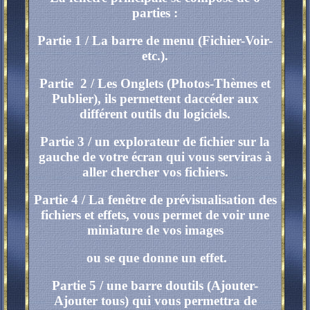
parties :
Partie 1 / La barre de menu (Fichier-Voir-
etc.).
Partie 2 / Les Onglets (Photos-Thèmes et
Publier), ils permettent daccéder aux
différent outils du logiciels.
Partie 3 / un explorateur de fichier sur la
gauche de votre écran qui vous serviras à
aller chercher vos fichiers.
Partie 4 / La fenêtre de prévisualisation des
fichiers et effets, vous permet de voir une
miniature de vos images
ou se que donne un effet.
Partie 5 / une barre doutils (Ajouter-
Ajouter tous) qui vous permettra de