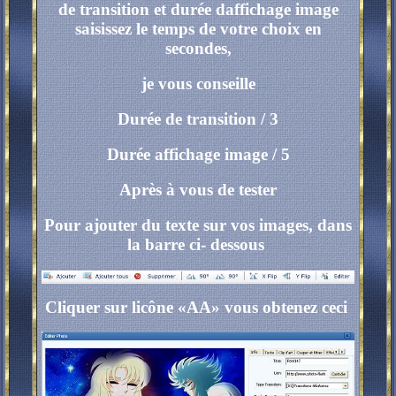
de transition et durée daffichage image
saisissez le temps de votre choix en
secondes,
je vous conseille
Durée de transition / 3
Durée affichage image / 5
Après à vous de tester
Pour ajouter du texte sur vos images, dans
la barre ci- dessous
Cliquer sur licône «AA» vous obtenez ceci