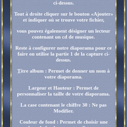
ci-dessus.
Tout à droite cliquer sur le bouton «Ajouter»
et indiquer où se trouve votre fichier,
vous pouvez également désigner un lecteur
contenant un cd de musique.
Reste à configurer notre diaporama pour ce
faire on utilise la partie 1 de la capture ci-
dessus.
T
itre album : Permet de donner un nom à
votre diaporama.
Largeur et Hauteur : Permet de
personnaliser la taille de votre diaporama.
La case contenant le chiffre 30 : Ne pas
Modifier.
Couleur de fond : Permet de choisir une