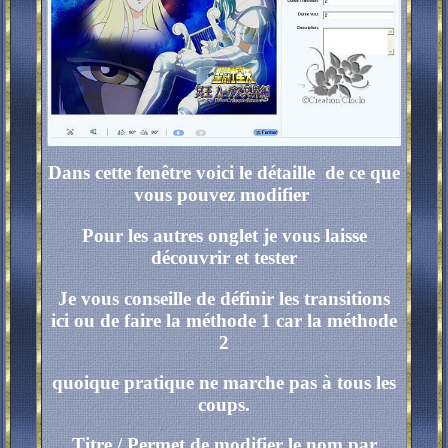
Dans cette fenêtre voici le détaille de ce que
vous pouvez modifier
Pour les autres onglet je vous laisse
découvrir et tester
Je vous conseille de définir les transitions
ici ou de faire la méthode 1 car la méthode
2
quoique pratique ne marche pas à tous les
coups.
Titre / Permet de modifier le nom par