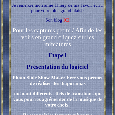
Je remercie mon amie Thiery de ma l'avoir écrit,
pour votre plus grand plaisir
Son blog
ICI
Pour les captures petite / Afin de les
voirs en grand cliquez sur les
miniatures
Etape1
Présentation du logiciel
Photo Slide Show Maker Free vous permet
de réaliser des diaporamas
incluant différents effets de transitions que
vous pourrez agrémenter de la musique de
votre choix.