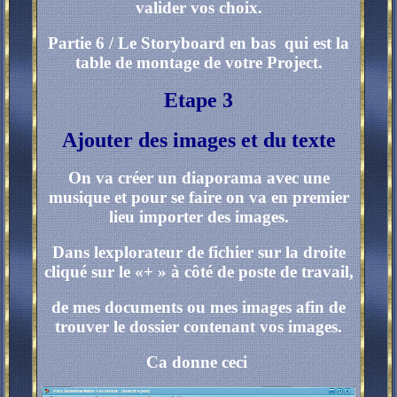
valider vos choix.
Partie 6 / Le Storyboard en bas qui est la
table de montage de votre Project.
Etape 3
Ajouter des images et du texte
On va créer un diaporama avec une
musique et pour se faire on va en premier
lieu importer des images.
Dans lexplorateur de fichier sur la droite
cliqué sur le «+ » à côté de poste de travail,
de mes documents ou mes images afin de
trouver le dossier contenant vos images.
Ca donne ceci