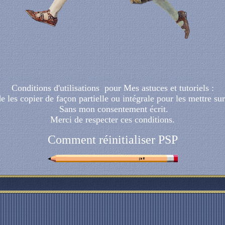
Conditions d'utilisations pour Mes astuces et tutoriels :
 de les copier de façon partielle ou intégrale pour les mettre 
Sans mon consentement écrit.
Merci de respecter ces conditions.
Comment réinitialiser PSP