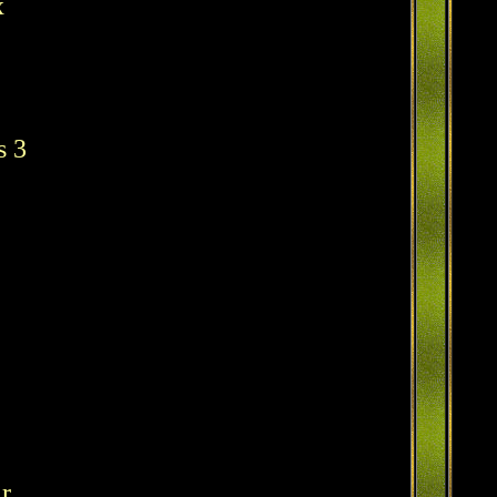
x
s 3
r