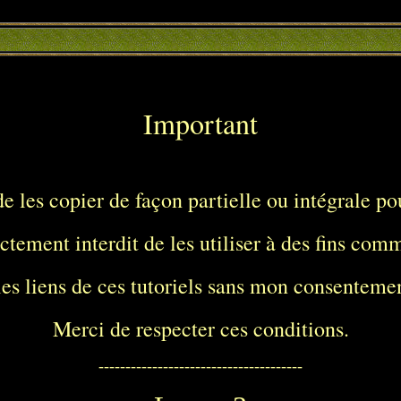
Important
 de les copier de façon partielle ou intégrale pou
rictement interdit de les utiliser à des fins com
er les liens de ces tutoriels sans mon consenteme
Merci de respecter ces conditions.
--------------------------------------