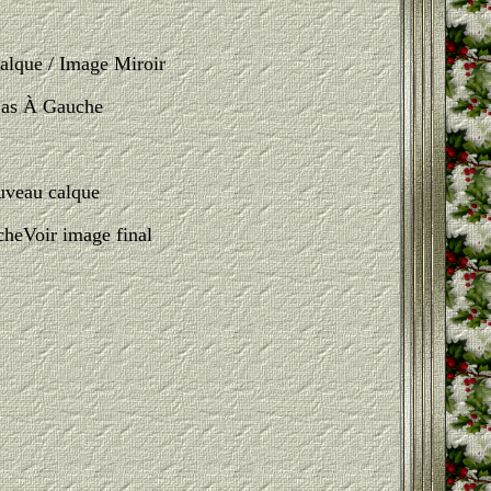
alque / Image Miroir
Bas À Gauche
ouveau calque
cheVoir image final