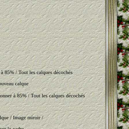
 à 85% / Tout les calques décochés
nouveau calque
onner à 85% / Tout les calques décochés
lque / Image miroir /
sur le cadre