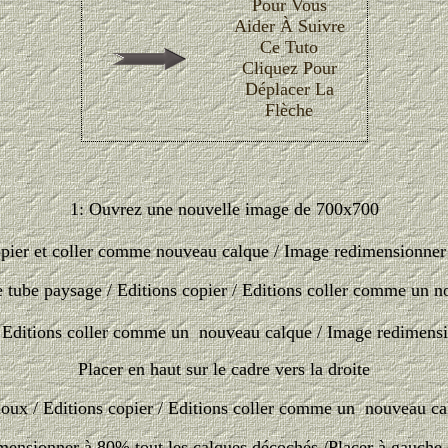
Pour Vous
Aider À Suivre
Ce Tuto
Cliquez Pour
Déplacer La
Flèche
1: Ouvrez une nouvelle image de 700x700
opier et coller comme nouveau calque / Image redimensionner
e tube paysage / Editions copier / Editions coller comme un 
 / Editions coller comme un nouveau calque /
Image redimensi
Placer en haut sur le cadre vers la droite
houx / Editions copier / Editions coller comme un nouveau ca
ensionner à 80% tout les calques décochés /Placer à gauche 