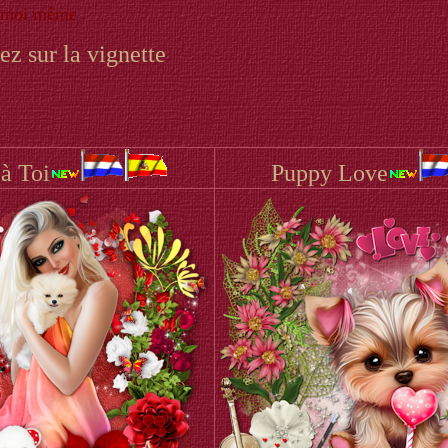
moi même
ez sur la vignette
 à Toi
Puppy Love