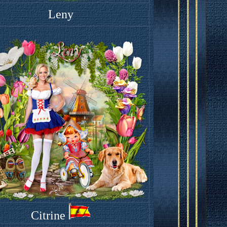
Leny
Citrine