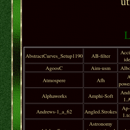
ut
L
Acci
AbstractCurves_Setup1190
AB-filter
id
AgoosC
Aim-usm
Albo
A
Atmospere
Afh
powe
And
Alphaworks
Amphi-Soft
1.
Ap-
Andrews-1_a_6
2
Angled.Strokes
1.t
Astronomy