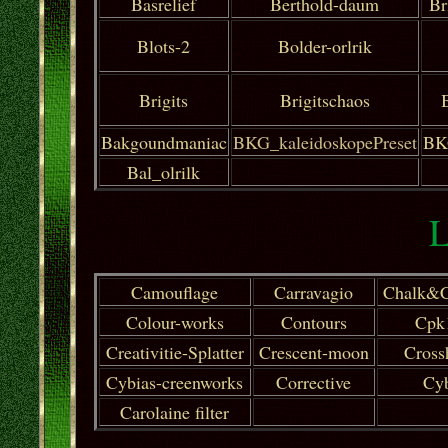
Basrelief
Berthold-daum
Br
Blots-2
Bolder-orlrik
Brigits
Brigitschaos
Bakgoundmaniac
BKG_kaleidoskopePreset
BK
Bal_olrilk
L
Camouflage
Carravagio
Chalk&C
Colour-works
Contours
Cpk
Creativitie-Splatter
Crescent-moon
Cross
Cybias-creenworks
Corrective
Cy
Carolaine filter