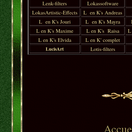
Lenk-filters
Lokassoftware
LokasArtistic-Effects
L en K's Andreas
L en K's Jouri
L en K's Mayra
L en K's Maxime
L en K's Raisa
L
L en K's Elvida
L en K' complet
LucisArt
Lotis-filters
Accue