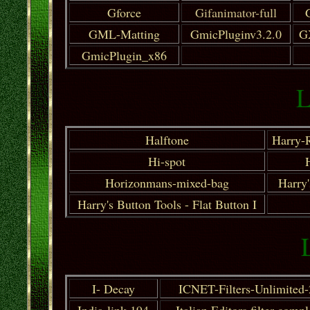
Gforce
Gifanimator-full
GML-Matting
GmicPluginv3.2.0
GX
GmicPlugin_x86
L
Halftone
Harry-R
Hi-spot
Horizonmans-mixed-bag
Harry'
Harry's Button Tools - Flat Button I
I- Decay
ICNET-Filters-Unlimited-