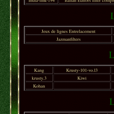
India-link-194
Italian Editors filter
compl
L
Jeux de lignes Entrelacement
Jazmanfilters
L
Kang
Krusty-101-vo.l3
krusty.3
Kiwi
Kohan
L