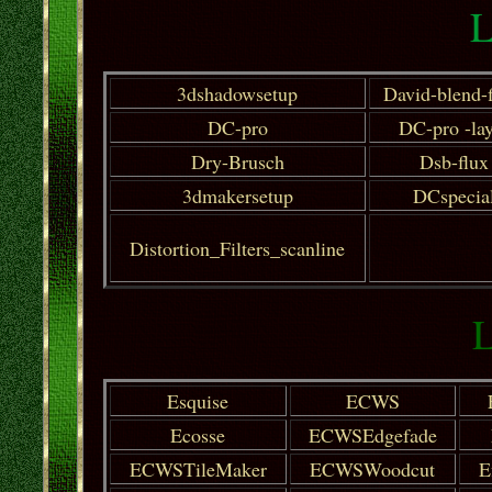
L
3dshadowsetup
David-blend-f
DC-pro
DC-pro -lay
Dry-Brusch
Dsb-flux
3dmakersetup
DCspecia
Distortion_Filters_scanline
L
Esquise
ECWS
Ecosse
ECWSEdgefade
ECWSTileMaker
ECWSWoodcut
E