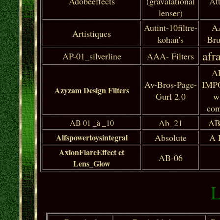
Adobeeffects
(gravatational
At
lenser)
Autint-10filtre-
A
Artistiques
kohan's
Bru
afr
AP-01_silverline
AAA- Filters
A
Av-Bros-Page-
IMP
Azyzam Design Filters
Gurl 2.0
w
com
Ab_21
AB
AB 01 _à _10
Alfspowertoysintegral
Absolute
A 
AxionFlareEffect et
AB-06
Lens_Glow
L