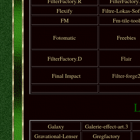
FilterFactory.R
FilterFactory
Flexify
Filtre-Lokas-So
FM
Fm-tile-tool
Fotomatic
Freebies
FilterFactory.D
Flair
Final Impact
Filter-forge
L
Galaxy
Galerie-effect-art.3
Gravational-Lenser
Gregfactory