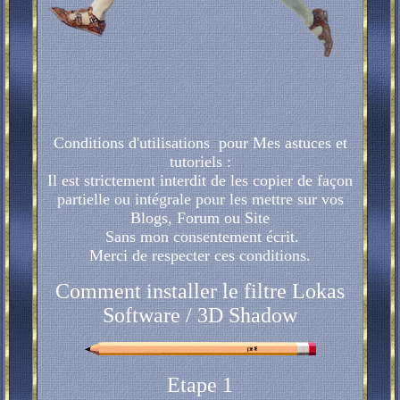
Conditions d'utilisations pour Mes astuces et
tutoriels :
Il est strictement interdit de les copier de façon
partielle ou intégrale pour les mettre sur vos
Blogs, Forum ou Site
Sans mon consentement écrit.
Merci de respecter ces conditions.
Comment installer le filtre Lokas
Software / 3D Shadow
Etape 1