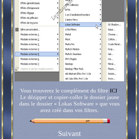
Vous trouverez le complément du filtre
ICI
.
Le dézipper et copier-coller le dossier jaune
dans le dossier « Lokas Software » que vous
avez créé dans vos filtres.
Suivant