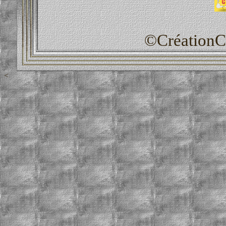
©CréationCl
<