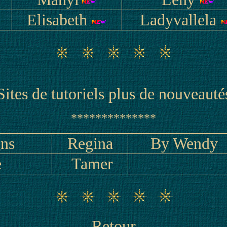
Elisabeth
Ladyvallela
Sites de tutoriels plus de nouveauté
**************
gns
Regina
By Wendy
e
Tamer
Retour