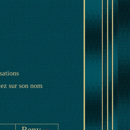
sations
quez sur son nom
Reny