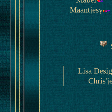
Maantjesy
Lisa Desi
Chris'j