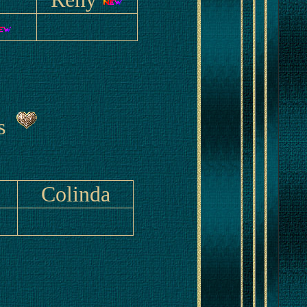
s
Colinda